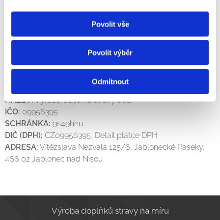
Povolit vše
Povolit výběr
Odmítnout
NÁZEV:
Výroba doplňků stravy s.r.o.
IČO:
09956395
SCHRÁNKA:
9s49hhu
DIČ (DPH):
CZ09956395, Detail plátce DPH
ADRESA:
Vítězslava Nezvala 125/6, Jablonecké Paseky,
466 02 Jablonec nad Nisou
Výroba doplňků stravy na míru