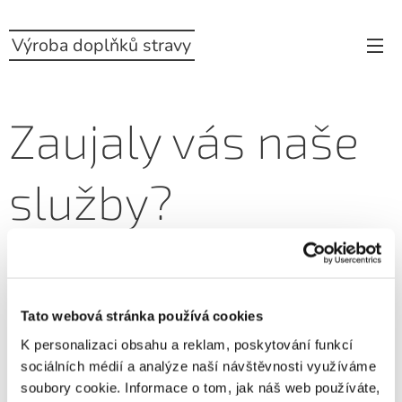
Výroba doplňků stravy
Zaujaly vás naše
služby?
Ke každému klientovi přistupujeme individuálně.
Napište nám, rádi s vámi probereme vaše nápady a
pomůžeme vám vymyslet řešení.
Tato webová stránka používá cookies
K personalizaci obsahu a reklam, poskytování funkcí
Pokud máte již jasnou představu a chcete rovnou zaslat
sociálních médií a analýze naší návštěvnosti využíváme
ceny surovin, napište nám
množství a specifikaci
soubory cookie. Informace o tom, jak náš web používáte,
surovin
.