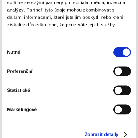
sdílíme se svými partnery pro sociální média, inzerci a
analýzy. Partneři tyto údaje mohou zkombinovat s
dalšími informacemi, které jste jim poskytli nebo které
získali v důsledku toho, že používáte jejich služby.
Email:
i
nfo@vds-lab.cz
Poptávky a obchod:
+420 721 054 612
Výběr
Máte zájem pracovat ve VDS? Napište nám
Nutné
souhlasu
na
kariera@vds-lab.cz
Preferenční
Statistické
Marketingové
Zobrazit detaily