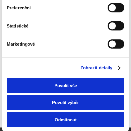
Bezplatně poptat
Preferenční
Statistické
Marketingové
Zobrazit detaily
Povolit vše
Povolit výběr
Odmítnout